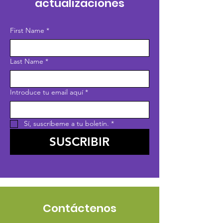
actualizaciones
First Name
*
Last Name
*
Introduce tu email aquí
*
Sí, suscríbeme a tu boletín.
*
SUSCRIBIR
Contáctenos