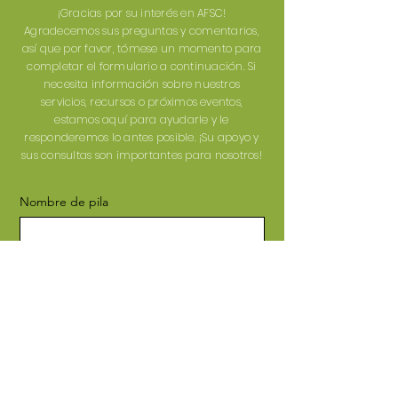
¡Gracias por su interés en AFSC!
Agradecemos sus preguntas y comentarios,
así que por favor, tómese un momento para
completar el formulario a continuación. Si
necesita información sobre nuestros
servicios, recursos o próximos eventos,
estamos aquí para ayudarle y le
responderemos lo antes posible. ¡Su apoyo y
sus consultas son importantes para nosotros!
Nombre de pila
Apellido
Correo electrónico
Teléfono